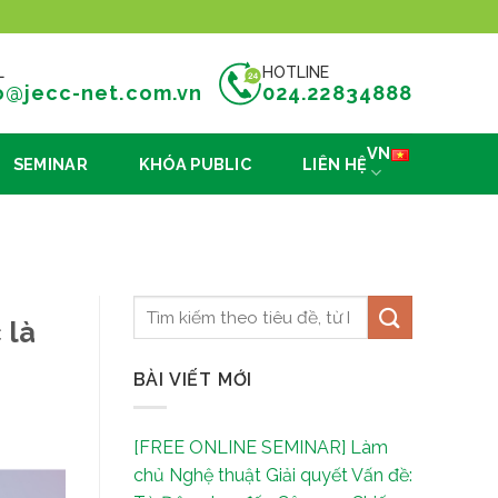
L
HOTLINE
o@jecc-net.com.vn
024.22834888
VN
SEMINAR
KHÓA PUBLIC
LIÊN HỆ
 là
BÀI VIẾT MỚI
[FREE ONLINE SEMINAR] Làm
chủ Nghệ thuật Giải quyết Vấn đề: