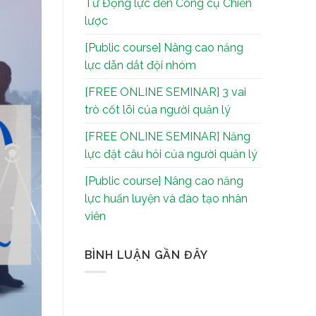
Từ Động lực đến Công cụ Chiến
lược
[Public course] Nâng cao năng
lực dẫn dắt đội nhóm
[FREE ONLINE SEMINAR] 3 vai
trò cốt lõi của người quản lý
[FREE ONLINE SEMINAR] Năng
lực đặt câu hỏi của người quản lý
[Public course] Nâng cao năng
lực huấn luyện và đào tạo nhân
viên
BÌNH LUẬN GẦN ĐÂY