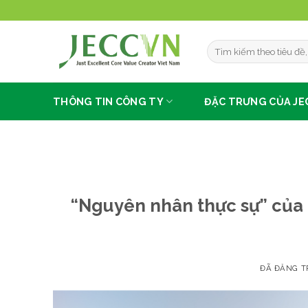
Chuyển
đến
nội
dung
THÔNG TIN CÔNG TY
ĐẶC TRƯNG CỦA JE
“Nguyên nhân thực sự” của hà
ĐÃ ĐĂNG 