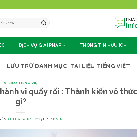
EMAI
inf
CC
DỊCH VỤ GIẢI PHÁP
THÔNG TIN HỮU ÍCH
LƯU TRỮ DANH MỤC:
TÀI LIỆU TIẾNG VIỆT
TÀI LIỆU TIẾNG VIỆT
nh vi quấy rối : Thành kiến ​​vô thức
gì?
TRÊN
12 THÁNG BA, 2024
BỞI
ADMIN