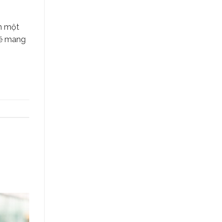
ân một
sẽ mang