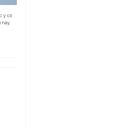
c ý có
n này,