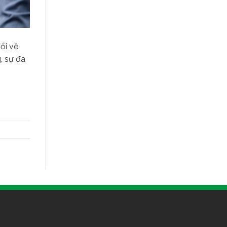
ổi về
, sự đa