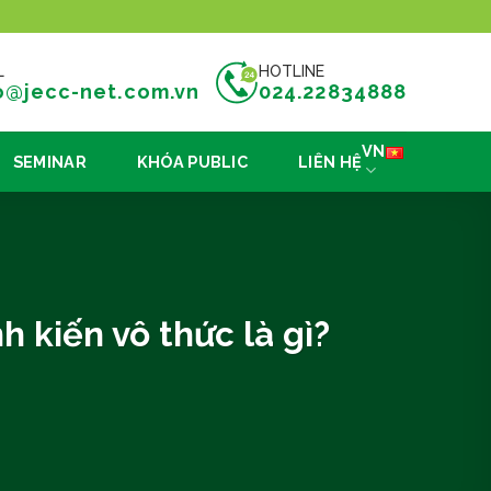
L
HOTLINE
o@jecc-net.com.vn
024.22834888
VN
SEMINAR
KHÓA PUBLIC
LIÊN HỆ
kiến ​​vô thức là gì?