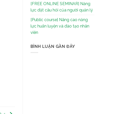
[FREE ONLINE SEMINAR] Năng
lực đặt câu hỏi của người quản lý
[Public course] Nâng cao năng
lực huấn luyện và đào tạo nhân
viên
BÌNH LUẬN GẦN ĐÂY