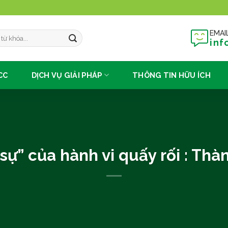
EMAI
inf
CC
DỊCH VỤ GIẢI PHÁP
THÔNG TIN HỮU ÍCH
” của hành vi quấy rối : Thành 