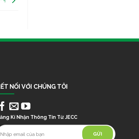
ティ
ẾT NỐI VỚI CHÚNG TÔI
ăng Kí Nhận Thông Tin Từ JECC