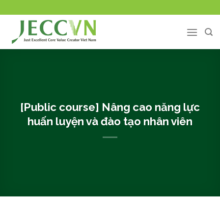
Chuyển
đến
nội
dung
[Public course] Nâng cao năng lực
huấn luyện và đào tạo nhân viên