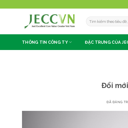
Chuyển
đến
nội
dung
THÔNG TIN CÔNG TY
ĐẶC TRƯNG CỦA JE
Đổi mới
ĐÃ ĐĂNG T