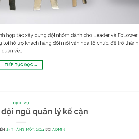
rình hợp tác xây dựng đội nhóm dành cho Leader và Follower
 tôi hỗ trợ khách hàng đổi mới văn hoá tổ chức, để trở thành
g quan về…
TIẾP TỤC ĐỌC
→
DỊCH VỤ
đội ngũ quản lý kế cận
RÊN
23 THÁNG MỘT, 2024
BỞI
ADMIN