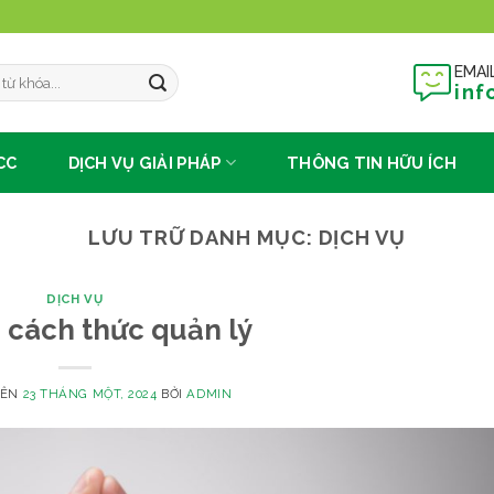
EMAI
inf
CC
DỊCH VỤ GIẢI PHÁP
THÔNG TIN HỮU ÍCH
LƯU TRỮ DANH MỤC:
DỊCH VỤ
DỊCH VỤ
 cách thức quản lý
RÊN
23 THÁNG MỘT, 2024
BỞI
ADMIN