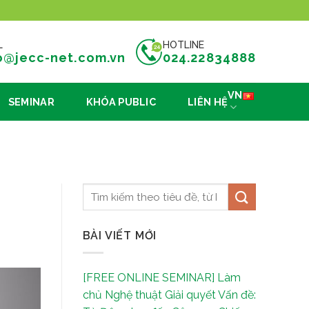
L
HOTLINE
o@jecc-net.com.vn
024.22834888
VN
SEMINAR
KHÓA PUBLIC
LIÊN HỆ
BÀI VIẾT MỚI
[FREE ONLINE SEMINAR] Làm
chủ Nghệ thuật Giải quyết Vấn đề: