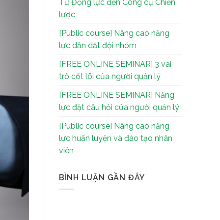
Từ Động lực đến Công cụ Chiến
lược
[Public course] Nâng cao năng
lực dẫn dắt đội nhóm
[FREE ONLINE SEMINAR] 3 vai
trò cốt lõi của người quản lý
[FREE ONLINE SEMINAR] Năng
lực đặt câu hỏi của người quản lý
[Public course] Nâng cao năng
lực huấn luyện và đào tạo nhân
viên
BÌNH LUẬN GẦN ĐÂY