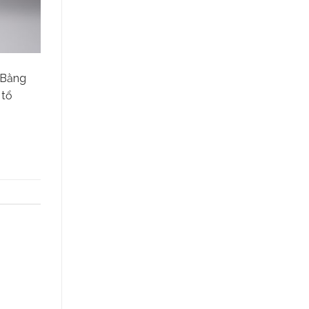
 Bằng
 tổ