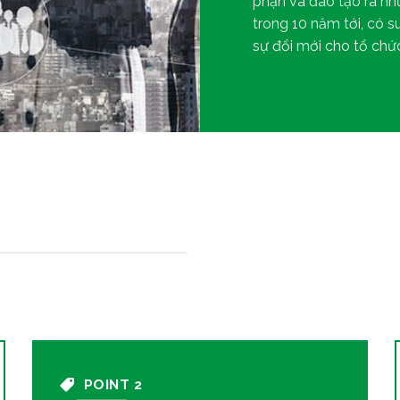
phận và đào tạo ra nh
trong 10 năm tới, có 
sự đổi mới cho tổ chức
POINT 2