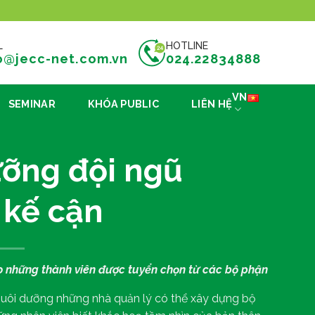
L
HOTLINE
o@jecc-net.com.vn
024.22834888
VN
SEMINAR
KHÓA PUBLIC
LIÊN HỆ
ỡng đội ngũ
 kế cận
o những thành viên được tuyển chọn từ các bộ phận
 nuôi dưỡng những nhà quản lý có thể xây dựng bộ