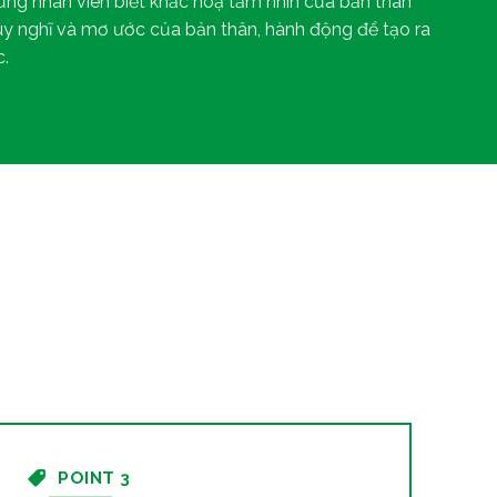
ững nhân viên biết khắc hoạ tầm nhìn của bản thân
suy nghĩ và mơ ước của bản thân, hành động để tạo ra
.
POINT 3