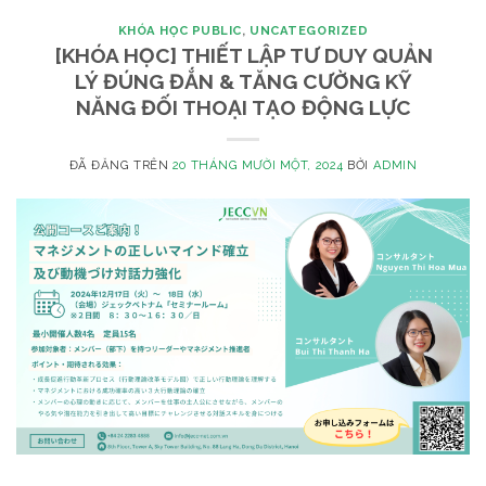
KHÓA HỌC PUBLIC
,
UNCATEGORIZED
[KHÓA HỌC] THIẾT LẬP TƯ DUY QUẢN
LÝ ĐÚNG ĐẮN & TĂNG CƯỜNG KỸ
NĂNG ĐỐI THOẠI TẠO ĐỘNG LỰC
ĐÃ ĐĂNG TRÊN
20 THÁNG MƯỜI MỘT, 2024
BỞI
ADMIN