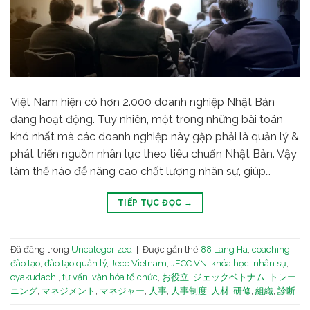
Việt Nam hiện có hơn 2.000 doanh nghiệp Nhật Bản
đang hoạt động. Tuy nhiên, một trong những bài toán
khó nhất mà các doanh nghiệp này gặp phải là quản lý &
phát triển nguồn nhân lực theo tiêu chuẩn Nhật Bản. Vậy
làm thế nào để nâng cao chất lượng nhân sự, giúp…
TIẾP TỤC ĐỌC
→
Đã đăng trong
Uncategorized
|
Được gắn thẻ
88 Lang Ha
,
coaching
,
đào tạo
,
đào tạo quản lý
,
Jecc Vietnam
,
JECC VN
,
khóa học
,
nhân sự
,
oyakudachi
,
tư vấn
,
văn hóa tổ chức
,
お役立
,
ジェックベトナム
,
トレー
ニング
,
マネジメント
,
マネジャー
,
人事
,
人事制度
,
人材
,
研修
,
組織
,
診断