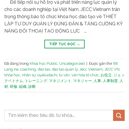
Để tiếp nối sự hỗ trợ và phát triển năng lực quản lý
cho các doanh nghiệp tại Việt Nam, JECC Vietnam trân
trọng thông báo tổ chức khóa học đào tạo về THIẾT
LẬP TƯ DUY QUẢN LÝ ĐÚNG ĐẮN & TĂNG CƯỜNG KỸ
NĂNG ĐỐI THOẠI TẠO ĐỘNG LỰC …
TIẾP TỤC ĐỌC
→
Đã đăng trong
Khóa học Public
,
Uncategorized
|
Được gắn thẻ
88
Lang Ha
,
coaching
,
đào tạo
,
đào tạo quản lý
,
Jecc Vietnam
,
JECC VN
,
khóa học
,
nhân sự
,
oyakudachi
,
tư vấn
,
văn hóa tổ chức
,
お役立
,
ジェッ
クベトナム
,
トレーニング
,
マネジメント
,
マネジャー
,
人事
,
人事制度
,
人
材
,
研修
,
組織
,
診断