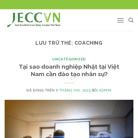
Chuyển
đến
nội
dung
LƯU TRỮ THẺ:
COACHING
UNCATEGORIZED
Tại sao doanh nghiệp Nhật tại Việt
Nam cần đào tạo nhân sự?
ĐÃ ĐĂNG TRÊN
8 THÁNG HAI, 2025
BỞI
ADMIN