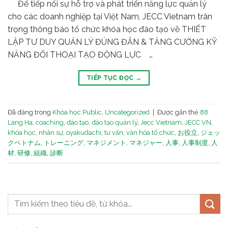
Để tiếp nối sự hỗ trợ và phát triển năng lực quản lý
cho các doanh nghiệp tại Việt Nam, JECC Vietnam trân
trọng thông báo tổ chức khóa học đào tạo về THIẾT
LẬP TƯ DUY QUẢN LÝ ĐÚNG ĐẮN & TĂNG CƯỜNG KỸ
NĂNG ĐỐI THOẠI TẠO ĐỘNG LỰC …
TIẾP TỤC ĐỌC
→
Đã đăng trong
Khóa học Public
,
Uncategorized
|
Được gắn thẻ
88
Lang Ha
,
coaching
,
đào tạo
,
đào tạo quản lý
,
Jecc Vietnam
,
JECC VN
,
khóa học
,
nhân sự
,
oyakudachi
,
tư vấn
,
văn hóa tổ chức
,
お役立
,
ジェッ
クベトナム
,
トレーニング
,
マネジメント
,
マネジャー
,
人事
,
人事制度
,
人
材
,
研修
,
組織
,
診断