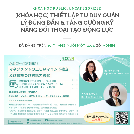
KHÓA HỌC PUBLIC
,
UNCATEGORIZED
[KHÓA HỌC] THIẾT LẬP TƯ DUY QUẢN
LÝ ĐÚNG ĐẮN & TĂNG CƯỜNG KỸ
NĂNG ĐỐI THOẠI TẠO ĐỘNG LỰC
ĐÃ ĐĂNG TRÊN
20 THÁNG MƯỜI MỘT, 2024
BỞI
ADMIN