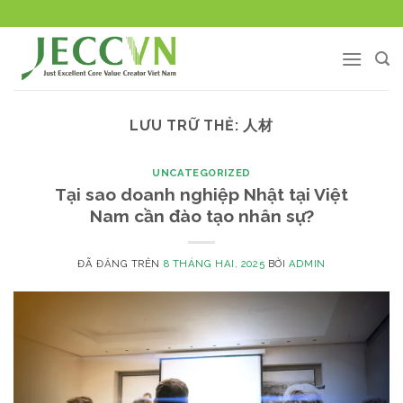
Chuyển
đến
nội
dung
LƯU TRỮ THẺ:
人材
UNCATEGORIZED
Tại sao doanh nghiệp Nhật tại Việt
Nam cần đào tạo nhân sự?
ĐÃ ĐĂNG TRÊN
8 THÁNG HAI, 2025
BỞI
ADMIN