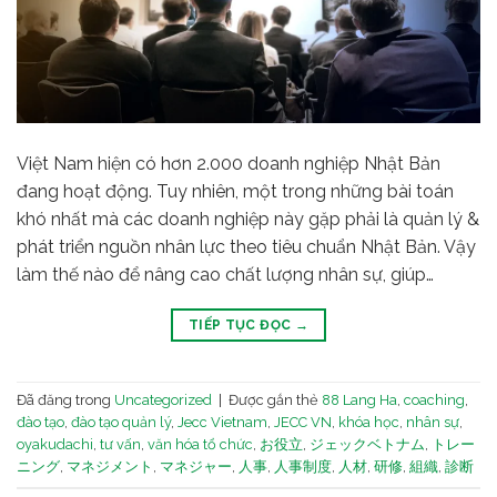
Việt Nam hiện có hơn 2.000 doanh nghiệp Nhật Bản
đang hoạt động. Tuy nhiên, một trong những bài toán
khó nhất mà các doanh nghiệp này gặp phải là quản lý &
phát triển nguồn nhân lực theo tiêu chuẩn Nhật Bản. Vậy
làm thế nào để nâng cao chất lượng nhân sự, giúp…
TIẾP TỤC ĐỌC
→
Đã đăng trong
Uncategorized
|
Được gắn thẻ
88 Lang Ha
,
coaching
,
đào tạo
,
đào tạo quản lý
,
Jecc Vietnam
,
JECC VN
,
khóa học
,
nhân sự
,
oyakudachi
,
tư vấn
,
văn hóa tổ chức
,
お役立
,
ジェックベトナム
,
トレー
ニング
,
マネジメント
,
マネジャー
,
人事
,
人事制度
,
人材
,
研修
,
組織
,
診断