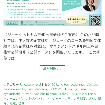
【ジェックベトナム主催 公開研修のご案内】 このたび弊
社では、少人数の企業様や、ジェックのコースを初めて体
験される企業様を対象に、 マネジメントスキル向上を目
指す公開研修（公開コース）を開催いたします。 この研
修では…
続きを読む
→
カテゴリー:
Uncategorized
|
タグ:
88 Lang Ha
、
coaching
、
đào tạo
、
đào tạo quản lý
、
Jecc Vietnam
、
JECC VN
、
khóa học
、
nhân sự
、
oyakudachi
、
tư vấn
、
văn hóa tổ chức
、
お役立
、
ジェックベトナム
、
トレーニング
、
マネジメント
、
マネジャー
、
人事
、
人事制度
、
人材
、
研
修
、
組織
、
診断