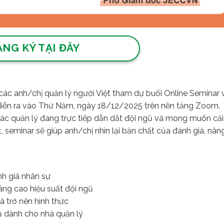
ĂNG KÝ TẠI ĐÂY
các anh/chị quản lý người Việt tham dự buổi Online Seminar 
 diễn ra vào Thứ Năm, ngày 18/12/2025 trên nền tảng Zoom.
các quản lý đang trực tiếp dẫn dắt đội ngũ và mong muốn cải
, seminar sẽ giúp anh/chị nhìn lại bản chất của đánh giá, nân
h giá nhân sự
âng cao hiệu suất đội ngũ
 trở nên hình thức
ả dành cho nhà quản lý