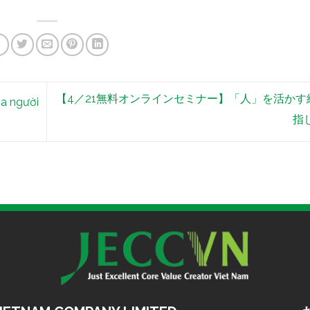
【4／21無料オンラインセミナー】「人」を活かす
ủa người
指