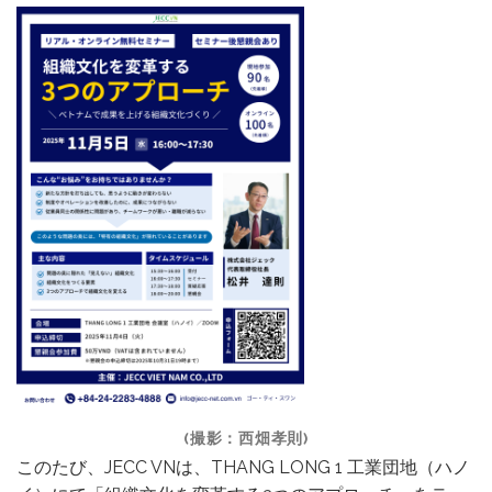
(撮影：西畑孝則)
このたび、JECC VNは、THANG LONG 1 工業団地（ハノ