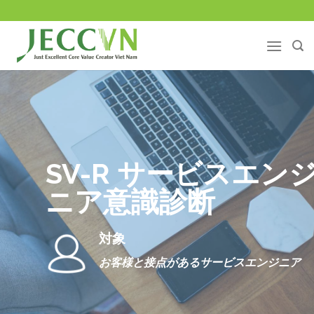
Skip
to
content
SV-R サービスエン
ニア意識診断
対象
お客様と接点があるサービスエンジニア