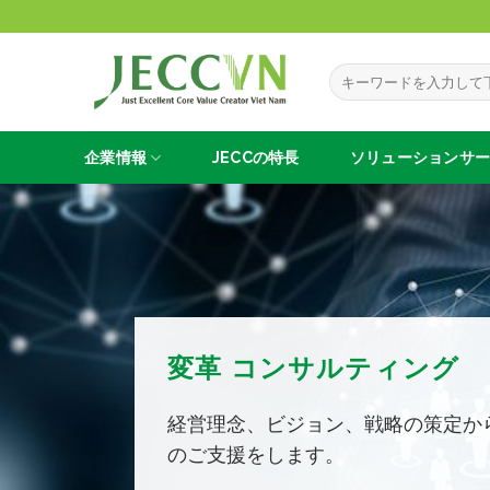
Skip
to
content
企業情報
JECCの
特長
ソリューションサ
変革 コンサルティング
経営理念、ビジョン、戦略の策定か
のご支援をします。