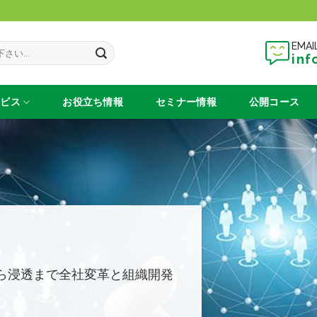
EMAI
inf
ービス
お役立ち情報
セミナー情報
公開コース
ら浸透まで全社変革と組織開発