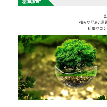
意識診断
見
強みや弱み/課
研修やコン