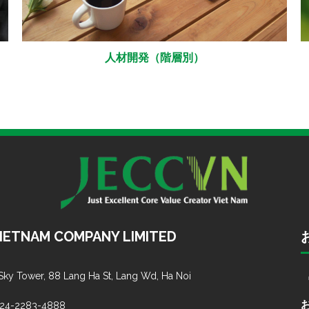
人材開発（階層別）
VIETNAM COMPANY LIMITED
 Sky Tower, 88 Lang Ha St, Lang Wd, Ha Noi
-24-2283-4888