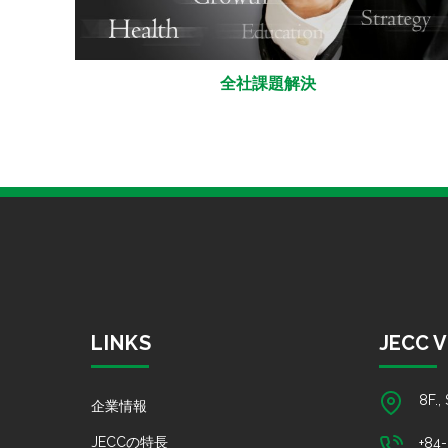
全社課題解決
LINKS
JECC 
8F.,
企業情報
JECCの特長
+84