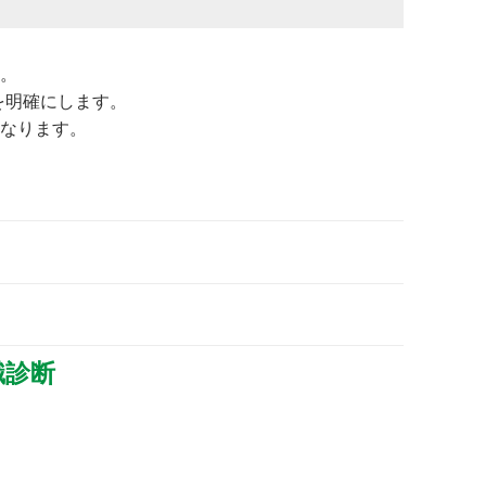
。
を明確にします。
なります。
識診断